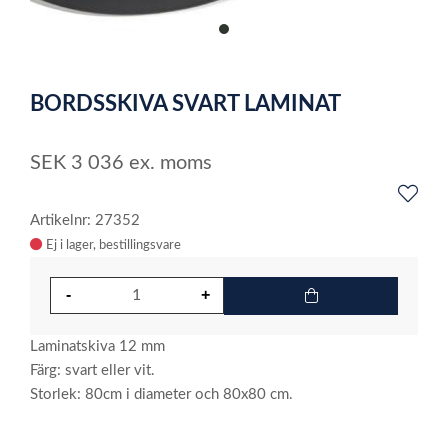
item
0
Item
1
BORDSSKIVA SVART LAMINAT
of
1
SEK
3 036
ex. moms
Artikelnr: 27352
Ej i lager
Laminatskiva 12 mm
Färg: svart eller vit.
Storlek: 80cm i diameter och 80x80 cm.