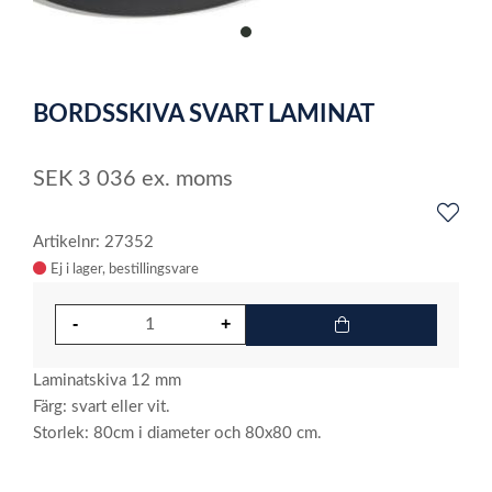
item
0
Item
1
BORDSSKIVA SVART LAMINAT
of
1
SEK
3 036
ex. moms
Artikelnr: 27352
Ej i lager
Laminatskiva 12 mm
Färg: svart eller vit.
Storlek: 80cm i diameter och 80x80 cm.