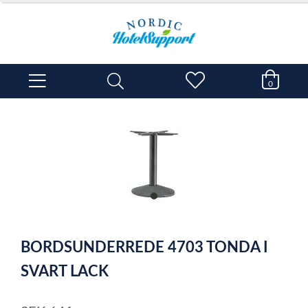
0
item
0
Item
1
BORDSUNDERREDE 4703 TONDA I
of
1
SVART LACK