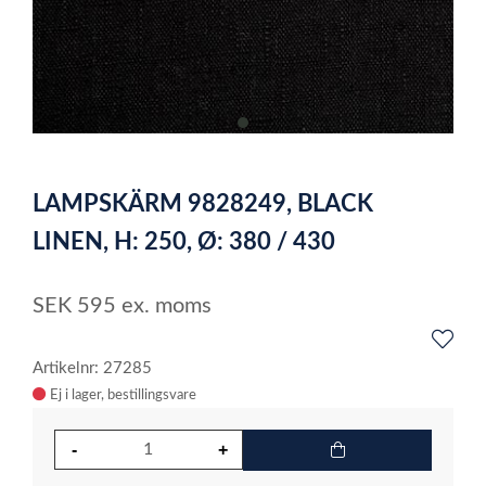
item
0
Item
1
LAMPSKÄRM 9828249, BLACK
of
1
LINEN, H: 250, Ø: 380 / 430
SEK
595
ex. moms
Artikelnr: 27285
Ej i lager