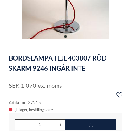
item
0
Item
1
BORDSLAMPA TEJL 403807 RÖD
of
1
SKÄRM 9246 INGÅR INTE
SEK
1 070
ex. moms
Artikelnr: 27215
Ej i lager