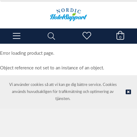
0
Error loading product page.
Object reference not set to an instance of an object.
Vi använder cookies så att vi kan ge dig bättre service. Cookies
används huvudsakligen för trafikmätning och optimering av
© NORDIC HOTEL SUPPORT AS | Webbutik tillhandahålls av
Kréatif
tjänsten.
AS