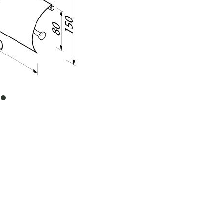
item
0