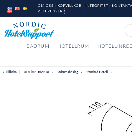
OM OSS
KÖPVILLKOR
INTEGRITET
KONTAKTA
REFERENSER
BADRUM
HOTELLRUM
HOTELLINRE
« Tillbaka
Du är här:
Badrum
Badrumsbeslag
Standard Hotell