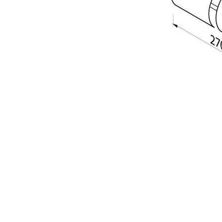
Item
1
of
1