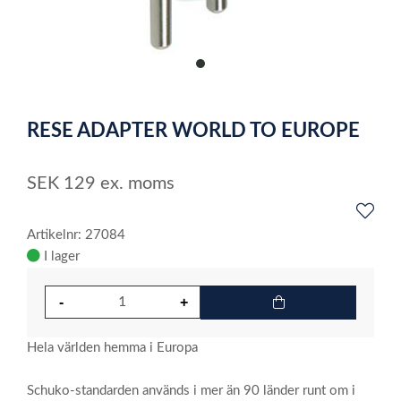
item
0
Item
1
RESE ADAPTER WORLD TO EUROPE
of
1
SEK
129
ex. moms
Artikelnr: 27084
I lager
Hela världen hemma i Europa
Schuko-standarden används i mer än 90 länder runt om i