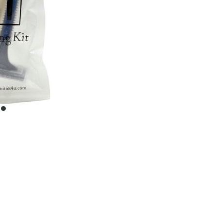
item
0