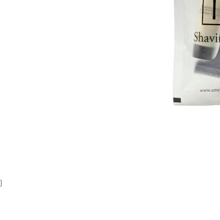
Item
1
of
1
}