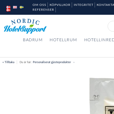
OM OSS
KÖPVILLKOR
INTEGRITET
KONTAKTA
REFERENSER
BADRUM
HOTELLRUM
HOTELLINRE
« Tillbaka
Du är här:
Personaliserat gjesteprodukter