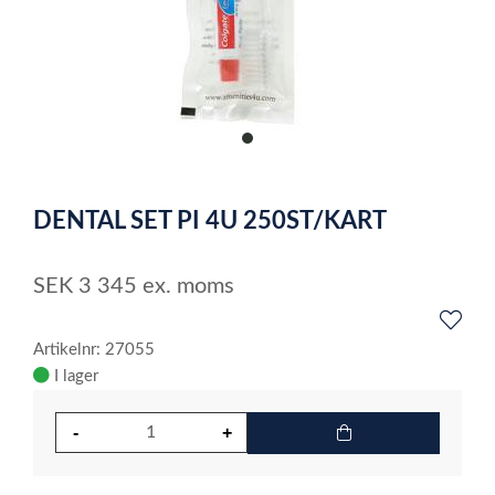
item
0
Item
1
DENTAL SET PI 4U 250ST/KART
of
1
SEK
3 345
ex. moms
Artikelnr: 27055
I lager