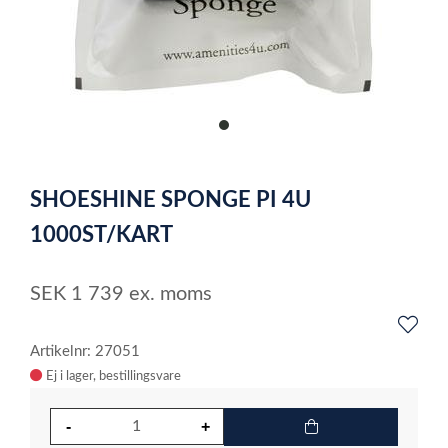
item
0
Item
1
SHOESHINE SPONGE PI 4U
of
1
1000ST/KART
SEK
1 739
ex. moms
Artikelnr: 27051
Ej i lager