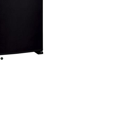
item
0