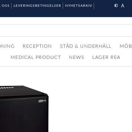
 OSS
LEVERINGSBETINGELSER
NYHETSARKIV
DNING
RECEPTION
STÄD & UNDERHÅLL
MÖB
MEDICAL PRODUCT
NEWS
LAGER REA