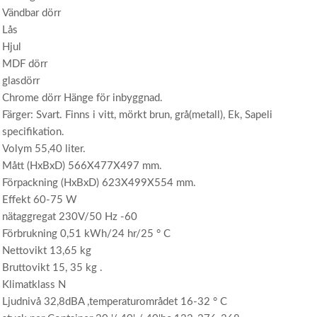
Vändbar dörr
Lås
Hjul
MDF dörr
glasdörr
Chrome dörr Hänge för inbyggnad.
Färger: Svart. Finns i vitt, mörkt brun, grå(metall), Ek, Sapeli
specifikation.
Volym 55,40 liter.
Mått (HxBxD) 566X477X497 mm.
Förpackning (HxBxD) 623X499X554 mm.
Effekt 60-75 W
nätaggregat 230V/50 Hz -60
Förbrukning 0,51 kWh/24 hr/25 ° C
Nettovikt 13,65 kg
Bruttovikt 15, 35 kg .
Klimatklass N
Ljudnivå 32,8dBA ,temperaturområdet 16-32 ° C