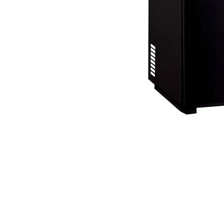
Item
1
of
1