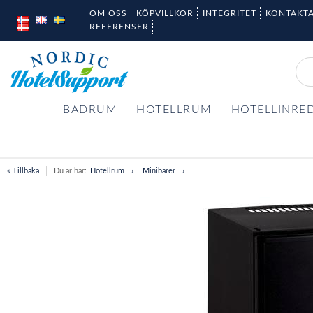
OM OSS
KÖPVILLKOR
INTEGRITET
KONTAKTA
REFERENSER
BADRUM
HOTELLRUM
HOTELLINRE
« Tillbaka
Du är här:
Hotellrum
Minibarer