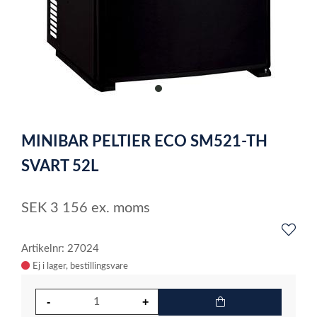
item
0
Item
1
MINIBAR PELTIER ECO SM521-TH
of
1
SVART 52L
SEK
3 156
ex. moms
Artikelnr: 27024
Ej i lager