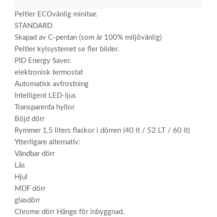
Peltier ECOvänlig minibar.
STANDARD
Skapad av C-pentan (som är 100% miljövänlig)
Peltier kylsystemet se fler bilder.
PID Energy Saver.
elektronisk termostat
Automatisk avfrostning
Intelligent LED-ljus
Transparenta hyllor
Böjd dörr
Rymmer 1,5 liters flaskor i dörren (40 lt / 52 LT / 60 lt)
Ytterligare alternativ:
Vändbar dörr
Lås
Hjul
MDF dörr
glasdörr
Chrome dörr Hänge för inbyggnad.