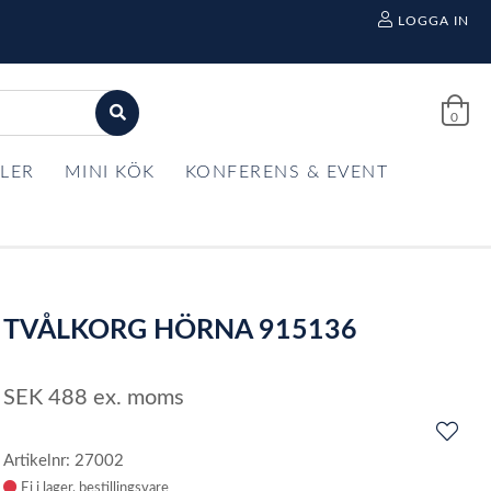
LOGGA IN
0
LER
MINI KÖK
KONFERENS & EVENT
TVÅLKORG HÖRNA 915136
SEK
488
ex. moms
Artikelnr: 27002
Ej i lager