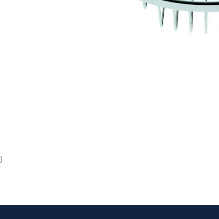
Item
1
of
1
}