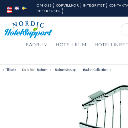
OM OSS
KÖPVILLKOR
INTEGRITET
KONTAKTA
REFERENSER
BADRUM
HOTELLRUM
HOTELLINRE
« Tillbaka
Du är här:
Badrum
Badrumsbeslag
Basket Collection