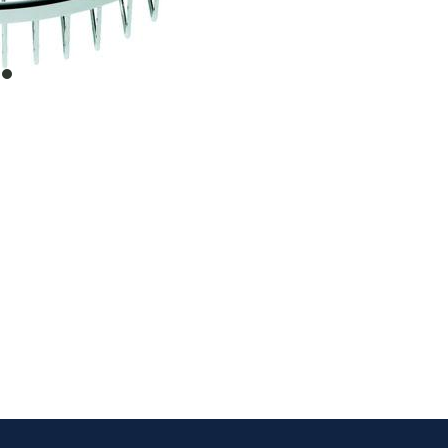
item
0