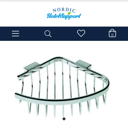
0
item
0
Item