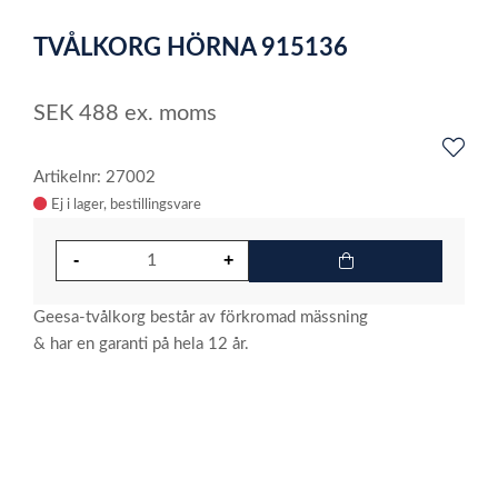
1
TVÅLKORG HÖRNA 915136
of
1
SEK
488
ex. moms
Artikelnr: 27002
Ej i lager
Geesa-tvålkorg består av förkromad mässning
& har en garanti på hela 12 år.