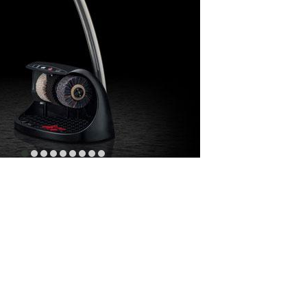
item
item
item
item
item
item
item
item
item
0
1
2
3
4
5
6
7
8