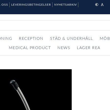
 OSS
LEVERINGSBETINGELSER
NYHETSARKIV
DNING
RECEPTION
STÄD & UNDERHÅLL
MÖB
MEDICAL PRODUCT
NEWS
LAGER REA