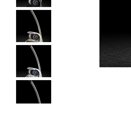
Item
1
of
9
Item
1
of
9