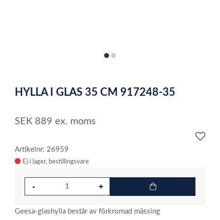
item
item
0
1
Item
1
HYLLA I GLAS 35 CM 917248-35
of
2
SEK
889
ex. moms
Artikelnr: 26959
Ej i lager
Geesa-glashylla består av förkromad mässing