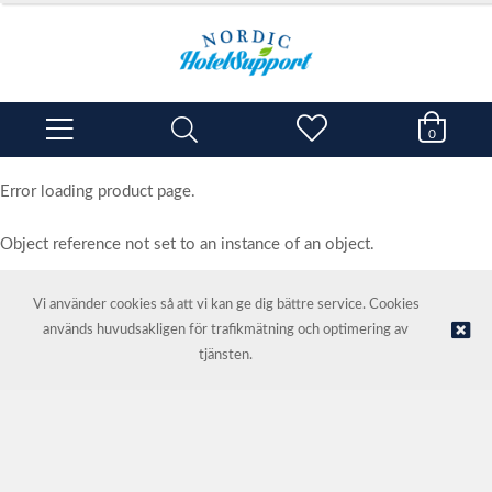
0
Error loading product page.
Object reference not set to an instance of an object.
Vi använder cookies så att vi kan ge dig bättre service. Cookies
används huvudsakligen för trafikmätning och optimering av
© NORDIC HOTEL SUPPORT AS | Webbutik tillhandahålls av
Kréatif
tjänsten.
AS