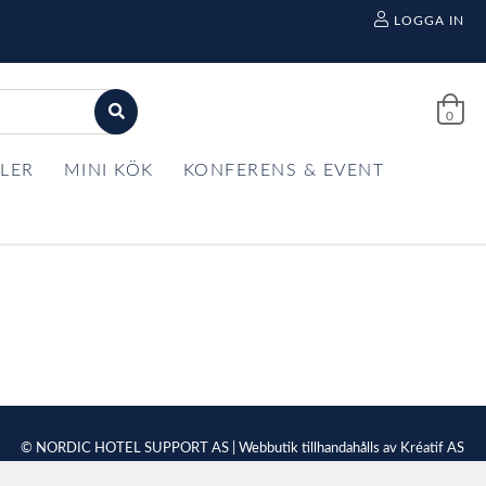
LOGGA IN
0
LER
MINI KÖK
KONFERENS & EVENT
© NORDIC HOTEL SUPPORT AS | Webbutik tillhandahålls av
Kréatif AS