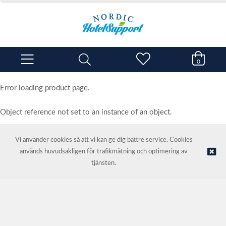
0
Error loading product page.
Object reference not set to an instance of an object.
Vi använder cookies så att vi kan ge dig bättre service. Cookies
används huvudsakligen för trafikmätning och optimering av
© NORDIC HOTEL SUPPORT AS | Webbutik tillhandahålls av
Kréatif
tjänsten.
AS