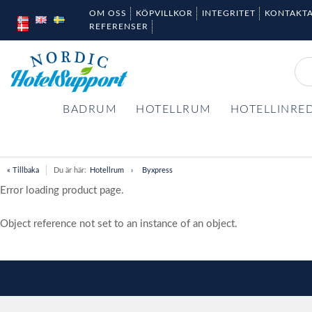
OM OSS
KÖPVILLKOR
INTEGRITET
KONTAKTA
REFERENSER
BADRUM
HOTELLRUM
HOTELLINRE
« Tillbaka
Du är här:
Hotellrum
Byxpress
Error loading product page.
Object reference not set to an instance of an object.