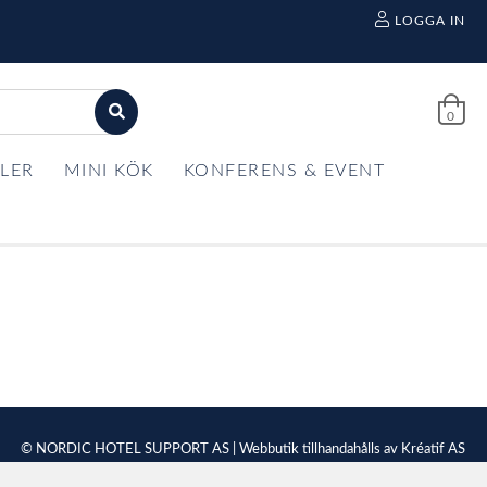
LOGGA IN
0
LER
MINI KÖK
KONFERENS & EVENT
© NORDIC HOTEL SUPPORT AS | Webbutik tillhandahålls av
Kréatif AS