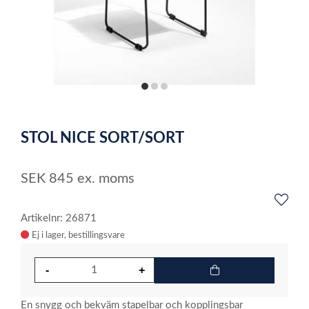
item
item
item
0
1
2
Item
1
STOL NICE SORT/SORT
of
3
SEK
845
ex. moms
Artikelnr: 26871
Ej i lager
En snygg och bekväm stapelbar och kopplingsbar