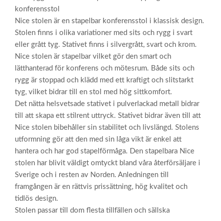
konferensstol
Nice stolen är en stapelbar konferensstol i klassisk design.
Stolen finns i olika variationer med sits och rygg i svart
eller grått tyg. Stativet finns i silvergrått, svart och krom.
Nice stolen är stapelbar vilket gör den smart och
lätthanterad för konferens och mötesrum. Både sits och
rygg är stoppad och klädd med ett kraftigt och slitstarkt
tyg, vilket bidrar till en stol med hög sittkomfort.
Det nätta helsvetsade stativet i pulverlackad metall bidrar
till att skapa ett stilrent uttryck. Stativet bidrar även till att
Nice stolen bibehåller sin stabilitet och livslängd. Stolens
utformning gör att den med sin låga vikt är enkel att
hantera och har god stapelförmåga. Den stapelbara Nice
stolen har blivit väldigt omtyckt bland våra återförsäljare i
Sverige och i resten av Norden. Anledningen till
framgången är en rättvis prissättning, hög kvalitet och
tidlös design.
Stolen passar till dom flesta tillfällen och sällska