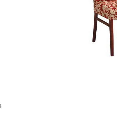
Item
1
of
1
}