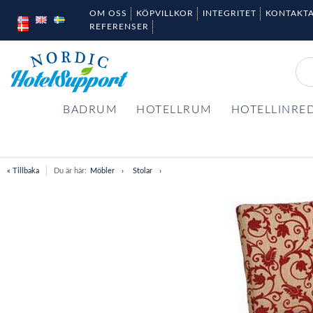
OM OSS
KÖPVILLKOR
INTEGRITET
KONTAKTA
REFERENSER
BADRUM
HOTELLRUM
HOTELLINRE
« Tillbaka
Du är här:
Möbler
Stolar