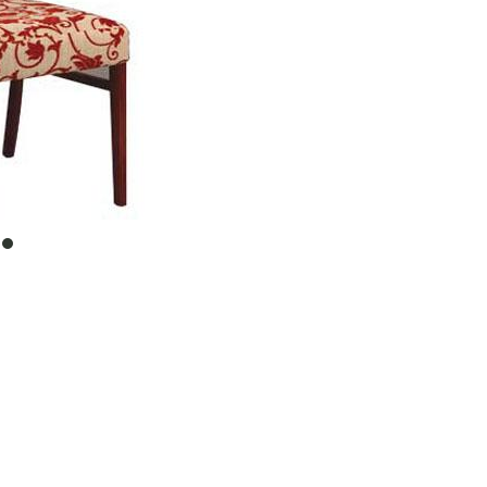
item
0