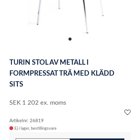
item
0
Item
1
TURIN STOL AV METALL I
of
1
FORMPRESSAT TRÄ MED KLÄDD
SITS
SEK
1 202
ex. moms
Artikelnr: 26819
Ej i lager