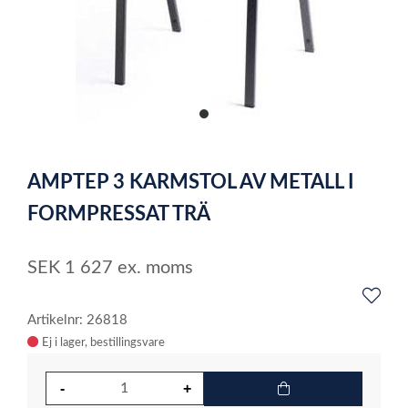
item
0
Item
1
AMPTEP 3 KARMSTOL AV METALL I
of
1
FORMPRESSAT TRÄ
SEK
1 627
ex. moms
Artikelnr: 26818
Ej i lager