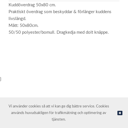
Kuddöverdrag 50x80 cm.
Praktiskt överdrag som beskyddar & förlänger kuddens
livslängd.
Mått: 50x80cm.
50/50 polyester/bomull. Dragkedja med dolt knäppe.
}
Vi använder cookies så att vi kan ge dig bättre service. Cookies
används huvudsakligen för trafikmätning och optimering av
© NORDIC HOTEL SUPPORT AS | Webbutik tillhandahålls av
Kréatif
tjänsten.
AS