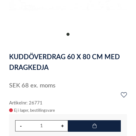
item
0
Item
1
KUDDÖVERDRAG 60 X 80 CM MED
of
1
DRAGKEDJA
SEK
68
ex. moms
Artikelnr: 26771
Ej i lager