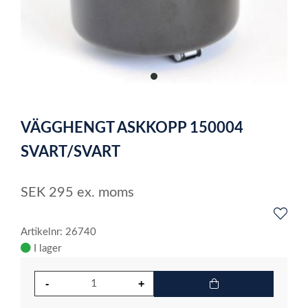
item
0
Item
1
VÄGGHENGT ASKKOPP 150004
of
1
SVART/SVART
SEK
295
ex. moms
Artikelnr: 26740
I lager