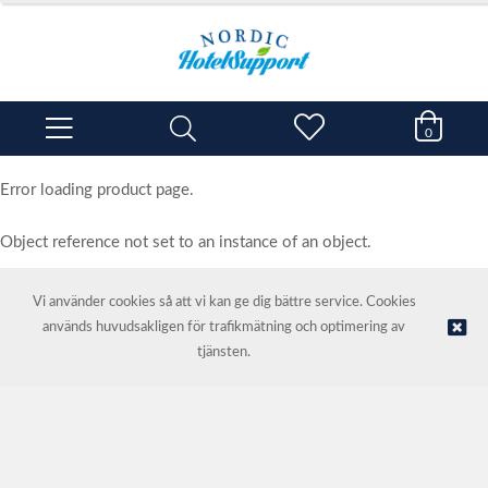
0
Error loading product page.
Object reference not set to an instance of an object.
Vi använder cookies så att vi kan ge dig bättre service. Cookies
används huvudsakligen för trafikmätning och optimering av
© NORDIC HOTEL SUPPORT AS | Webbutik tillhandahålls av
Kréatif
tjänsten.
AS