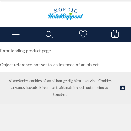
0
Error loading product page.
Object reference not set to an instance of an object.
Vi använder cookies så att vi kan ge dig bättre service. Cookies
används huvudsakligen för trafikmätning och optimering av
© NORDIC HOTEL SUPPORT AS | Webbutik tillhandahålls av
Kréatif
tjänsten.
AS