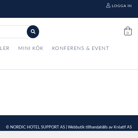
LOGGA IN
0
LER
MINI KÖK
KONFERENS & EVENT
© NORDIC HOTEL SUPPORT AS | Webbutik tillhandahålls av
Kréatif AS