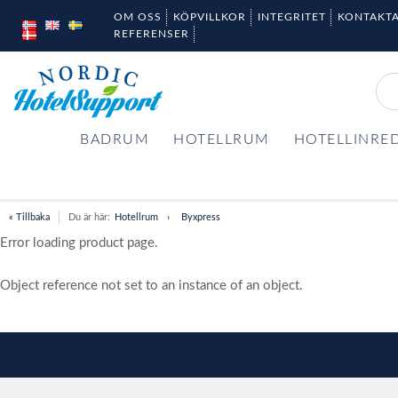
OM OSS
KÖPVILLKOR
INTEGRITET
KONTAKTA
REFERENSER
BADRUM
HOTELLRUM
HOTELLINRE
« Tillbaka
Du är här:
Hotellrum
Byxpress
Error loading product page.
Object reference not set to an instance of an object.