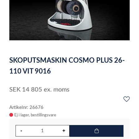
item
0
Item
1
SKOPUTSMASKIN COSMO PLUS 26-
of
1
110 VIT 9016
SEK
14 805
ex. moms
Artikelnr: 26676
Ej i lager