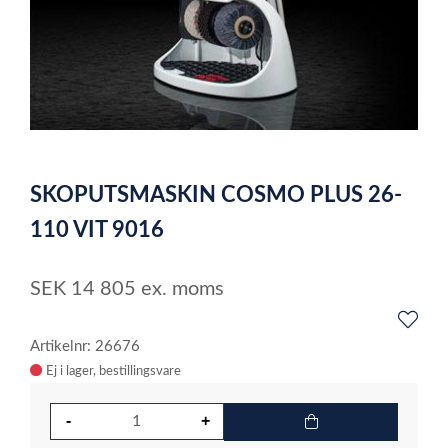
item
0
Item
1
SKOPUTSMASKIN COSMO PLUS 26-
of
1
110 VIT 9016
SEK
14 805
ex. moms
Artikelnr: 26676
Ej i lager