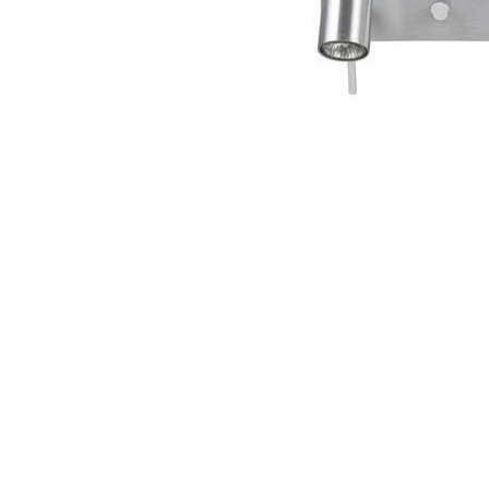
Item
1
of
1