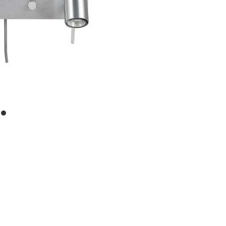
item
0