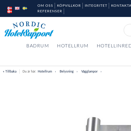
OM OSS
KÖPVILLKOR
INTEGRITET
KONTAKTA
REFERENSER
BADRUM
HOTELLRUM
HOTELLINRE
« Tillbaka
Du är här:
Hotellrum
Belysning
Vägglampor