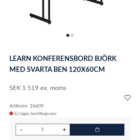
item
item
0
1
Item
1
LEARN KONFERENSBORD BJÖRK
of
2
MED SVARTA BEN 120X60CM
SEK
1 519
ex. moms
Artikelnr: 26609
Ej i lager