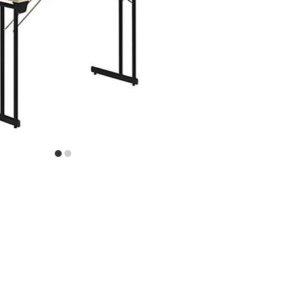
item
item
0
1