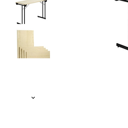
Item
1
of
2
Item
1
of
2