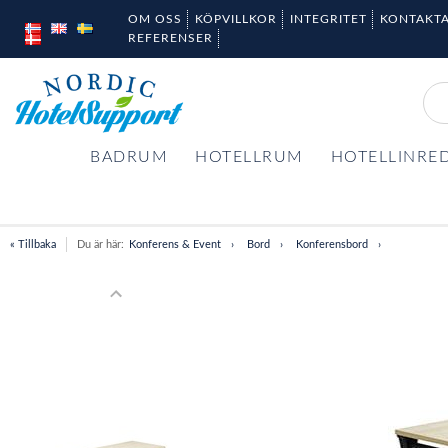
OM OSS
KÖPVILLKOR
INTEGRITET
KONTAKTA
REFERENSER
BADRUM
HOTELLRUM
HOTELLINRE
« Tillbaka
Du är här:
Konferens & Event
Bord
Konferensbord