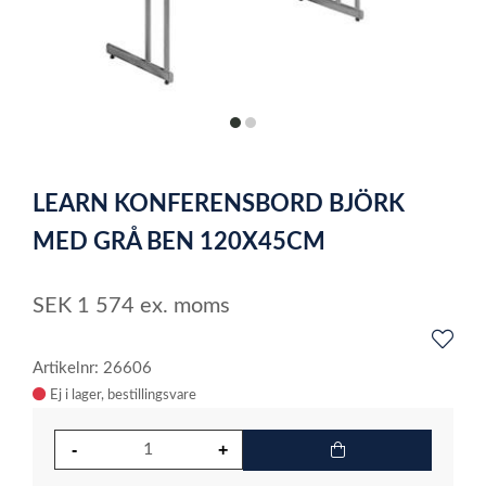
item
item
0
1
Item
1
LEARN KONFERENSBORD BJÖRK
of
2
MED GRÅ BEN 120X45CM
SEK
1 574
ex. moms
Artikelnr: 26606
Ej i lager