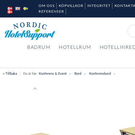
OM OSS
KÖPVILLKOR
INTEGRITET
KONTAKTA
REFERENSER
BADRUM
HOTELLRUM
HOTELLINRE
« Tillbaka
Du är här:
Konferens & Event
Bord
Konferensbord