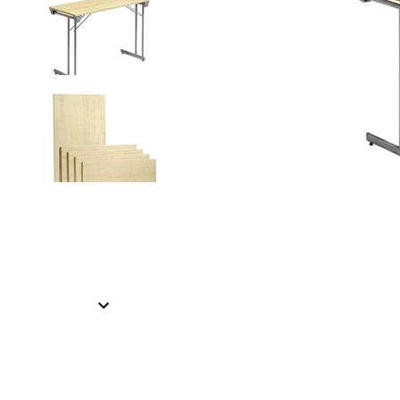
Item
1
of
2
Item
1
of
2