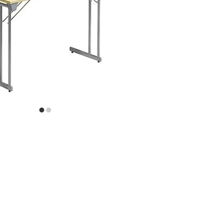
item
item
0
1