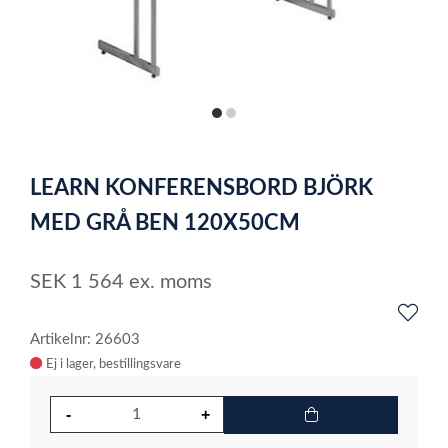
item
item
0
1
Item
1
LEARN KONFERENSBORD BJÖRK
of
2
MED GRÅ BEN 120X50CM
SEK
1 564
ex. moms
Artikelnr: 26603
Ej i lager