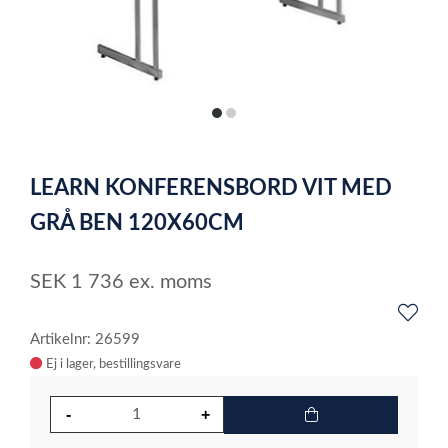
item
item
0
1
Item
1
LEARN KONFERENSBORD VIT MED
of
2
GRÅ BEN 120X60CM
SEK
1 736
ex. moms
Artikelnr: 26599
Ej i lager