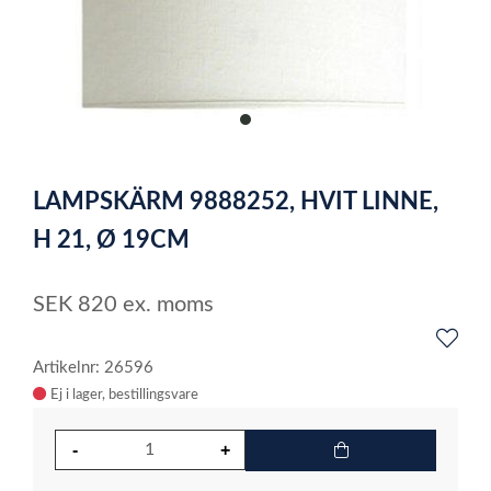
item
0
Item
1
LAMPSKÄRM 9888252, HVIT LINNE,
of
1
H 21, Ø 19CM
SEK
820
ex. moms
Artikelnr: 26596
Ej i lager