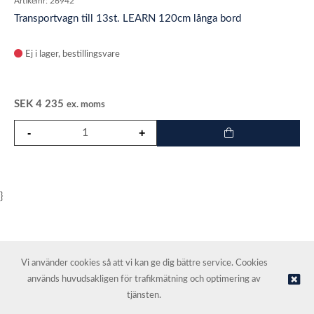
Artikelnr:
26942
Transportvagn till 13st. LEARN 120cm långa bord
Ej i lager
SEK
4 235
ex. moms
}
Vi använder cookies så att vi kan ge dig bättre service. Cookies
används huvudsakligen för trafikmätning och optimering av
© NORDIC HOTEL SUPPORT AS | Webbutik tillhandahålls av
Kréatif
tjänsten.
AS