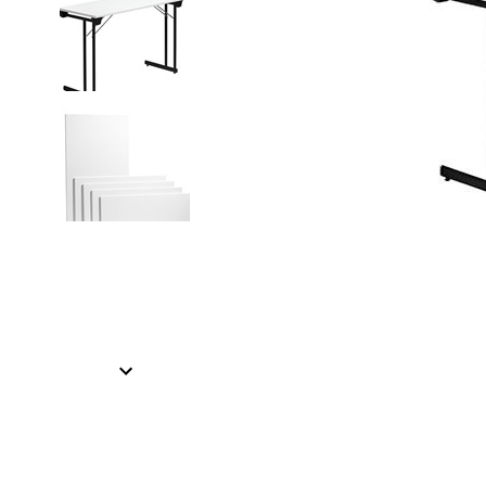
Item
1
of
2
Item
1
of
2