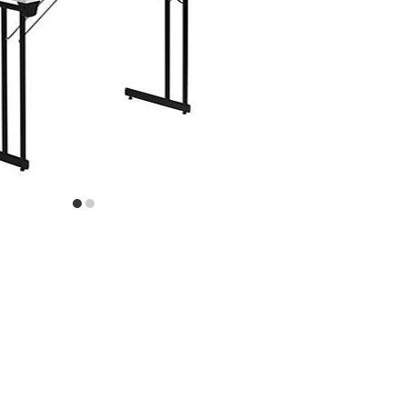
item
item
0
1