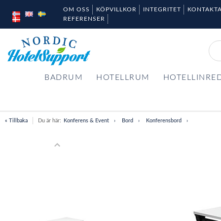
OM OSS
KÖPVILLKOR
INTEGRITET
KONTAKTA
REFERENSER
BADRUM
HOTELLRUM
HOTELLINRE
« Tillbaka
Du är här:
Konferens & Event
Bord
Konferensbord