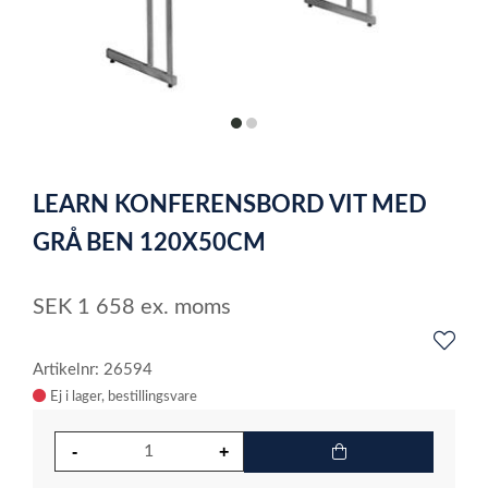
item
item
0
1
Item
1
LEARN KONFERENSBORD VIT MED
of
2
GRÅ BEN 120X50CM
SEK
1 658
ex. moms
Artikelnr: 26594
Ej i lager