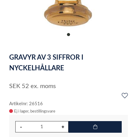
item
0
Item
1
GRAVYR AV 3 SIFFROR I
of
1
NYCKELHÅLLARE
SEK
52
ex. moms
Artikelnr: 26516
Ej i lager