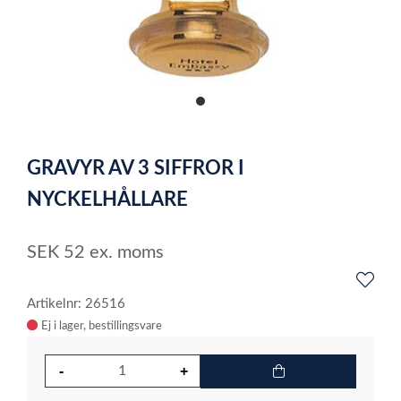
item
0
Item
1
GRAVYR AV 3 SIFFROR I
of
1
NYCKELHÅLLARE
SEK
52
ex. moms
Artikelnr: 26516
Ej i lager