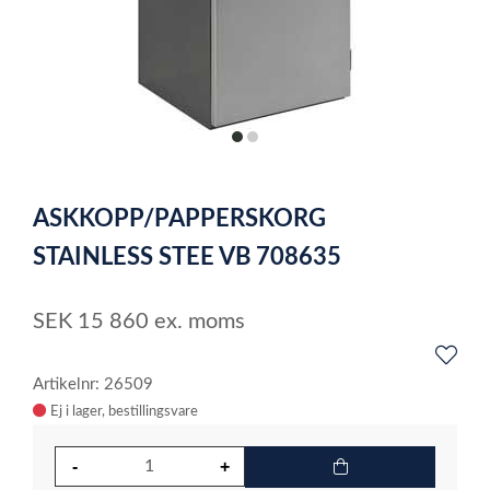
item
item
0
1
Item
1
ASKKOPP/PAPPERSKORG
of
2
STAINLESS STEE VB 708635
SEK
15 860
ex. moms
Artikelnr: 26509
Ej i lager