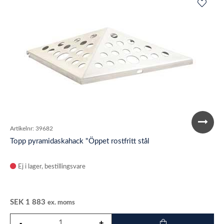
Artikelnr:
39682
Topp pyramidaskahack "Öppet rostfritt stål
Ej i lager
SEK
1 883
ex. moms