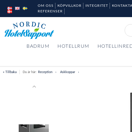
OM OSS
KÖPVILLKOR
INTEGRITET
KONTAKTA
REFERENSER
BADRUM
HOTELLRUM
HOTELLINRE
« Tillbaka
Du är här:
Reception
Askkoppar