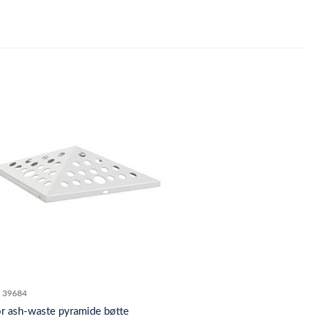
39684
or ash-waste pyramide bøtte