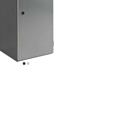
item
item
0
1