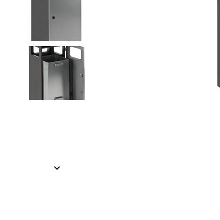
Item
1
of
2
Item
1
of
2