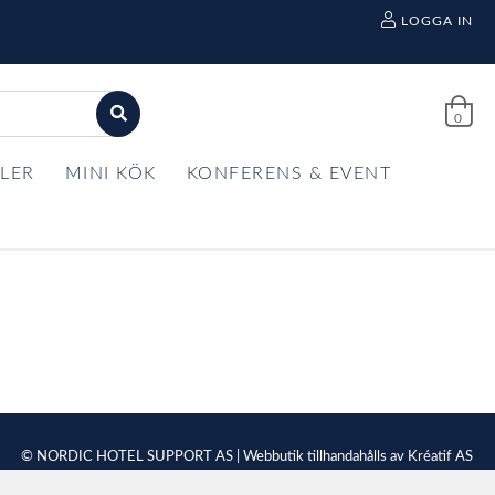
LOGGA IN
0
LER
MINI KÖK
KONFERENS & EVENT
© NORDIC HOTEL SUPPORT AS | Webbutik tillhandahålls av
Kréatif AS