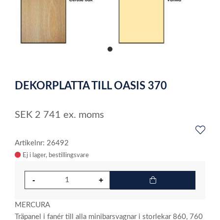
item
0
Item
1
DEKORPLATTA TILL OASIS 370
of
1
SEK
2 741
ex. moms
Artikelnr: 26492
Ej i lager
MERCURA
Träpanel i fanér till alla minibarsvagnar i storlekar 860, 760