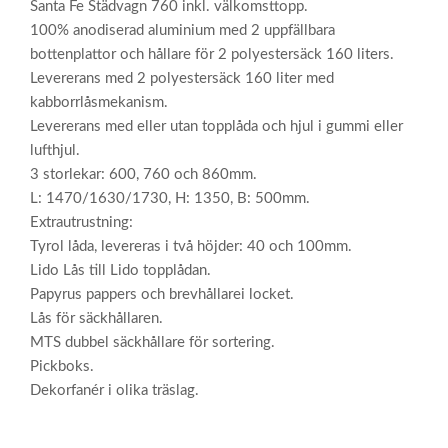
Santa Fe Städvagn 760 inkl. välkomsttopp.
100% anodiserad aluminium med 2 uppfällbara
bottenplattor och hållare för 2 polyestersäck 160 liters.
Levererans med 2 polyestersäck 160 liter med
kabborrlåsmekanism.
Levererans med eller utan topplåda och hjul i gummi eller
lufthjul.
3 storlekar: 600, 760 och 860mm.
L: 1470/1630/1730, H: 1350, B: 500mm.
Extrautrustning:
Tyrol låda, levereras i två höjder: 40 och 100mm.
Lido Lås till Lido topplådan.
Papyrus pappers och brevhållarei locket.
Lås för säckhållaren.
MTS dubbel säckhållare för sortering.
Pickboks.
Dekorfanér i olika träslag.