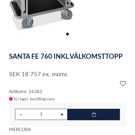
item
0
Item
1
SANTA FE 760 INKL VÄLKOMSTTOPP
of
1
SEK
18 757
ex. moms
Artikelnr: 26383
Ej i lager
MERCURA