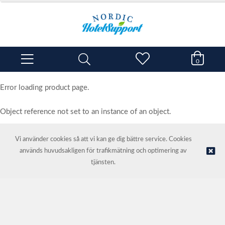
0
Error loading product page.
Object reference not set to an instance of an object.
Vi använder cookies så att vi kan ge dig bättre service. Cookies
används huvudsakligen för trafikmätning och optimering av
© NORDIC HOTEL SUPPORT AS | Webbutik tillhandahålls av
Kréatif
tjänsten.
AS